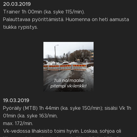
20.03.2019
Trainer 1h 00min (ka. syke 115/min).
Palauttavaa pyörittämistä. Huomenna on heti aamusta
tiukka rypistys.
Tuli normaalia
pitempi vk-lenkki!
19.03.2019
Pyöräily (MTB) 1h 44min (ka. syke 150/min); sisälsi Vk 1h
01min (ka. syke 163/min,
max. 172/min.
Vk-vedossa lihaksisto toimi hyvin. Loskaa, sohjoa oli