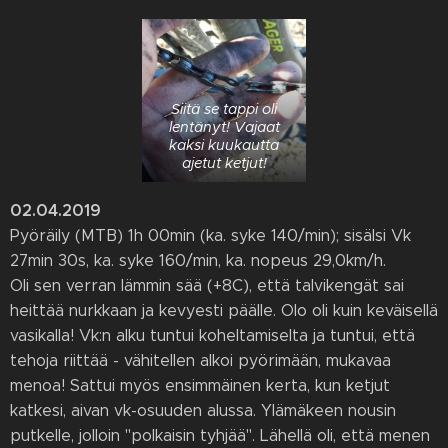
Siitä se tappi oli
lentänyt! Vajaat
kaksi kuukautta
ajetut ketjut!
02.04.2019
Pyöräily (MTB) 1h 00min (ka. syke 140/min); sisälsi Vk
27min 30s, ka. syke 160/min, ka. nopeus 29,0km/h.
Oli sen verran lämmin sää (+8C), että talvikengät sai
heittää nurkkaan ja kevyesti päälle. Olo oli kuin keväisellä
vasikalla! Vk:n alku tuntui koheltamiselta ja tuntui, että
tehoja riittää - vähitellen alkoi pyörimään, mukavaa
menoa! Sattui myös ensimmäinen kerta, kun ketjut
katkesi, aivan vk-osuuden alussa. Ylämäkeen nousin
putkelle, jolloin "polkaisin tyhjää". Lähellä oli, että menen