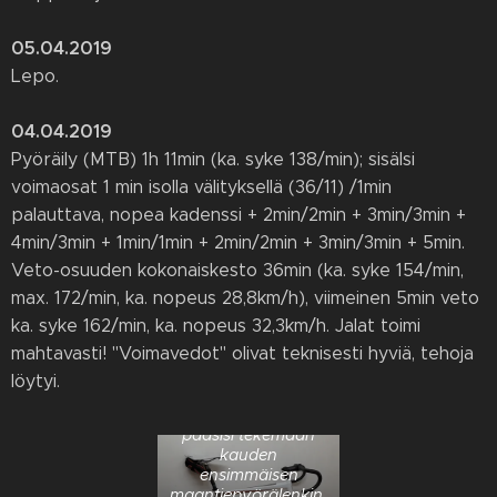
05.04.2019
Lepo.
04.04.2019
Pyöräily (MTB) 1h 11min (ka. syke 138/min); sisälsi
voimaosat 1 min isolla välityksellä (36/11) /1min
palauttava, nopea kadenssi + 2min/2min + 3min/3min +
4min/3min + 1min/1min + 2min/2min + 3min/3min + 5min.
Veto-osuuden kokonaiskesto 36min (ka. syke 154/min,
max. 172/min, ka. nopeus 28,8km/h), viimeinen 5min veto
ka. syke 162/min, ka. nopeus 32,3km/h. Jalat toimi
mahtavasti! "Voimavedot" olivat teknisesti hyviä, tehoja
löytyi.
Jokohan ensi viikolla
pääsisi tekemään
kauden
ensimmäisen
maantiepyörälenkin.