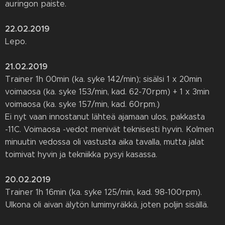
auringon paiste.
22.02.2019
Lepo.
21.02.2019
Trainer 1h 00min (ka. syke 142/min); sisälsi 1 x 20min
voimaosa (ka. syke 153/min, kad. 62-70rpm) + 1 x 3min
voimaosa (ka. syke 157/min, kad. 60rpm.)
Ei nyt vaan innostanut lähteä ajamaan ulos, pakkasta
-11C. Voimaosa -vedot menivät teknisesti hyvin. Kolmen
minuutin vedossa oli vastusta aika tavalla, mutta jalat
toimivat hyvin ja tekniikka pysyi kasassa.
20.02.2019
Trainer 1h 16min (ka. syke 125/min, kad. 98-100rpm).
Ulkona oli aivan älytön lumimyräkkä, joten poljin sisällä.