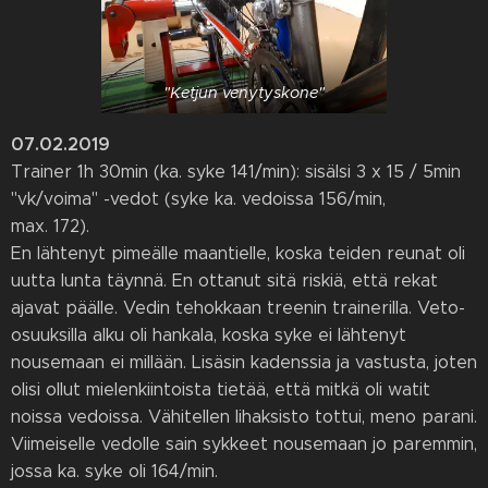
"Ketjun venytyskone"
07.02.2019
Trainer 1h 30min (ka. syke 141/min): sisälsi 3 x 15 / 5min
"vk/voima" -vedot (syke ka. vedoissa 156/min,
max. 172).
En lähtenyt pimeälle maantielle, koska teiden reunat oli
uutta lunta täynnä. En ottanut sitä riskiä, että rekat
ajavat päälle. Vedin tehokkaan treenin trainerilla. Veto-
osuuksilla alku oli hankala, koska syke ei lähtenyt
nousemaan ei millään. Lisäsin kadenssia ja vastusta, joten
olisi ollut mielenkiintoista tietää, että mitkä oli watit
noissa vedoissa. Vähitellen lihaksisto tottui, meno parani.
Viimeiselle vedolle sain sykkeet nousemaan jo paremmin,
jossa ka. syke oli 164/min.