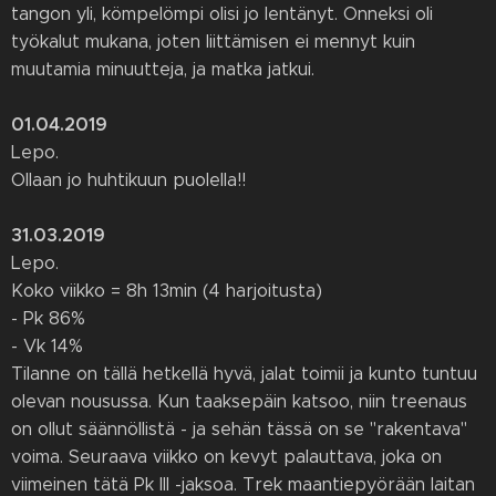
tangon yli, kömpelömpi olisi jo lentänyt. Onneksi oli
työkalut mukana, joten liittämisen ei mennyt kuin
muutamia minuutteja, ja matka jatkui.
01.04.2019
Lepo.
Ollaan jo huhtikuun puolella!!
31.03.2019
Lepo.
Koko viikko = 8h 13min (4 harjoitusta)
- Pk 86%
- Vk 14%
Tilanne on tällä hetkellä hyvä, jalat toimii ja kunto tuntuu
olevan nousussa. Kun taaksepäin katsoo, niin treenaus
on ollut säännöllistä - ja sehän tässä on se "rakentava"
voima. Seuraava viikko on kevyt palauttava, joka on
viimeinen tätä Pk III -jaksoa. Trek maantiepyörään laitan