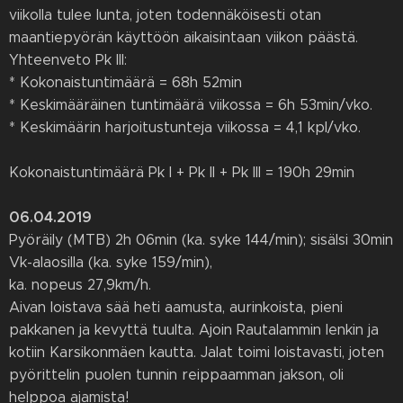
viikolla tulee lunta, joten todennäköisesti otan
maantiepyörän käyttöön aikaisintaan viikon päästä.
Yhteenveto Pk III:
* Kokonaistuntimäärä = 68h 52min
* Keskimääräinen tuntimäärä viikossa = 6h 53min/vko.
* Keskimäärin harjoitustunteja viikossa = 4,1 kpl/vko.
Kokonaistuntimäärä Pk I + Pk II + Pk III = 190h 29min
06.04.2019
Pyöräily (MTB) 2h 06min (ka. syke 144/min); sisälsi 30min
Vk-alaosilla (ka. syke 159/min),
ka. nopeus 27,9km/h.
Aivan loistava sää heti aamusta, aurinkoista, pieni
pakkanen ja kevyttä tuulta. Ajoin Rautalammin lenkin ja
kotiin Karsikonmäen kautta. Jalat toimi loistavasti, joten
pyörittelin puolen tunnin reippaamman jakson, oli
helppoa ajamista!