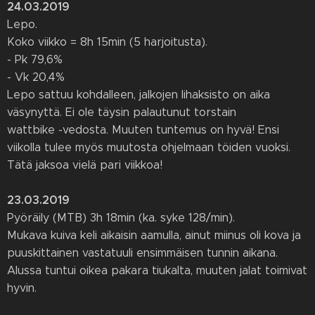
24.03.2019
Lepo.
Koko viikko = 8h 15min (5 harjoitusta).
- Pk 79,6%
- Vk 20,4%
Lepo sattuu kohdalleen, jalkojen lihaksisto on aika
väsynyttä. Ei ole täysin palautunut torstain
wattbike -vedosta. Muuten tuntemus on hyvä! Ensi
viikolla tulee myös muutosta ohjelmaan töiden vuoksi.
Tätä jaksoa vielä pari viikkoa!
23.03.2019
Pyöräily (MTB) 3h 18min (ka. syke 128/min).
Mukava kuiva keli aikaisin aamulla, ainut miinus oli kova ja
puuskittainen vastatuuli ensimmäisen tunnin aikana.
Alussa tuntui oikea pakara tiukalta, muuten jalat toimivat
hyvin.