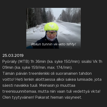
Reilun tunnin vk-veto tehty!
25.03.2019
Pyöräily (MTB) 1h 36min (ka. syke 150/min): sisälsi Vk 1h
09min (ka. syke 159/min, max. 174/min).
Tämän päivän treenilenkki oli suoranainen tahdon
voitto! Heti lenkin aloittaessa alkoi sakea lumisade, jota
säesti navakka tuuli. Meinasin jo muuttaa
treenisuunnitemaa, mutta niin vaan tuli vedettyä vk:ta!
Olen tyytyväinen! Pakarat hieman väsyneet.