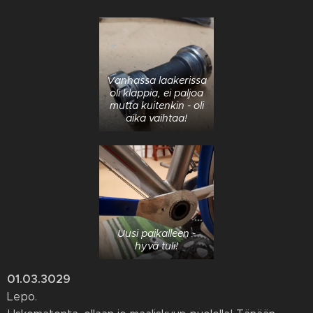
Vanhassa laakerissa
oli klappia, ei paljoa
mutta kuitenkin - oli
aika vaihtaa!
Uusi paikalleen -
hyvä tuli!
01.03.3029
Lepo.