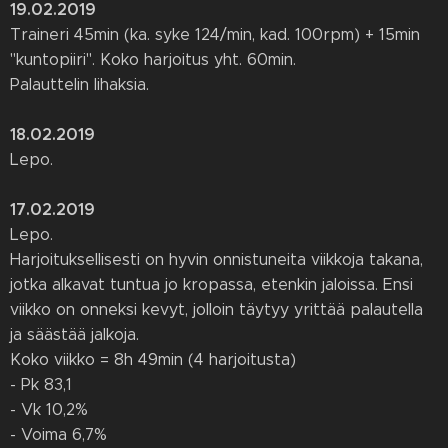
19.02.2019
Traineri 45min (ka. syke 124/min, kad. 100rpm) + 15min
"kuntopiiri". Koko harjoitus yht. 60min.
Palauttelin lihaksia.
18.02.2019
Lepo.
17.02.2019
Lepo.
Harjoituksellisesti on hyvin onnistuneita viikkoja takana,
jotka alkavat tuntua jo kropassa, etenkin jaloissa. Ensi
viikko on onneksi kevyt, jolloin täytyy yrittää palautella
ja säästää jalkoja.
Koko viikko = 8h 49min (4 harjoitusta)
- Pk 83,1
- Vk 10,2%
- Voima 6,7%