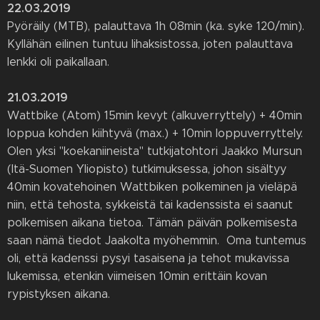
22.03.2019
Pyöräily (MTB), palauttava 1h 08min (ka. syke 120/min).
Kyllähän eilinen tuntuu lihaksistossa, joten palauttava
lenkki oli paikallaan.
21.03.2019
Wattbike (Atom) 15min kevyt (alkuverryttely) + 40min
loppua kohden kiihtyvä (max.) + 10min loppuverryttely.
Olen yksi "koekaniineista" tutkijatohtori Jaakko Mursun
(Itä-Suomen Yliopisto) tutkimuksessa, johon sisältyy
40min kovatehoinen Wattbiken polkeminen ja vieläpä
niin, että tehosta, sykkeistä tai kadenssista ei saanut
polkemisen aikana tietoa. Tämän päivän polkemisesta
saan nämä tiedot Jaakolta myöhemmin. Oma tuntemus
oli, että kadenssi pysyi tasaisena ja tehot mukavissa
lukemissa, etenkin viimeisen 10min erittäin kovan
rypistyksen aikana.