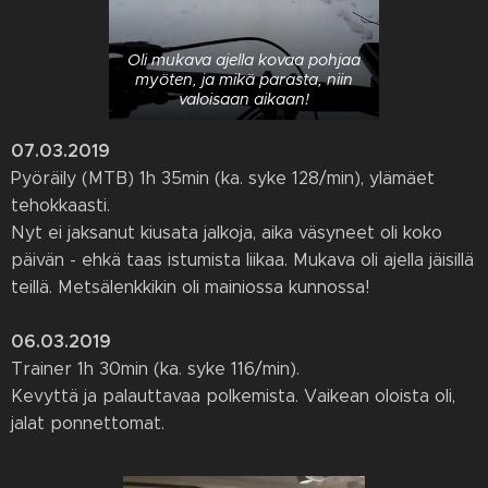
Oli mukava ajella kovaa pohjaa
myöten, ja mikä parasta, niin
valoisaan aikaan!
07.03.2019
Pyöräily (MTB) 1h 35min (ka. syke 128/min), ylämäet
tehokkaasti.
Nyt ei jaksanut kiusata jalkoja, aika väsyneet oli koko
päivän - ehkä taas istumista liikaa. Mukava oli ajella jäisillä
teillä. Metsälenkkikin oli mainiossa kunnossa!
06.03.2019
Trainer 1h 30min (ka. syke 116/min).
Kevyttä ja palauttavaa polkemista. Vaikean oloista oli,
jalat ponnettomat.