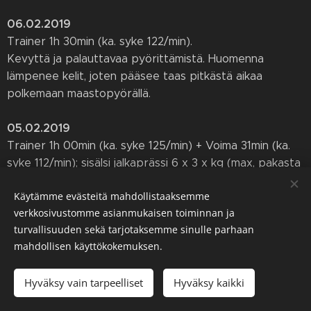
06.02.2019
Trainer 1h 30min (ka. syke 122/min).
Kevyttä ja palauttavaa pyörittämistä. Huomenna
lämpenee kelit, joten pääsee taas pitkästä aikaa
polkemaan maastopyörällä.
05.02.2019
Trainer 1h 00min (ka. syke 125/min) + Voima 31min (ka.
syke 112/min); sisälsi jalkaprässi 6 x 3 x kg (max, pakasta
12.), rinnat, vatsa, selkä, hamstringit, kädet +
Käytämme evästeitä mahdollistaaksemme
Crosstrainer 30min (ka. syke 146/min).
verkkosivustomme asianmukaisen toiminnan ja
Koko harjoitus = 2h 01min.
turvallisuuden sekä tarjotaksemme sinulle parhaan
Oli hyvä kahden tunnin treeni.
mahdollisen käyttökokemuksen.
04.02.2019
Hyväksy vain tarpeelliset
Hyväksy kaikki
Lepo.