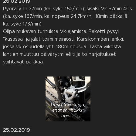
26.02.2019
Pyöräily 1h 37min (ka. syke 152/min): sisälsi Vk 57min 40s
(ka. syke 167/min, ka. nopeus 24,7km/h, 18min pätkällä
ka. syke 173/min).
Olipa mukavan tuntuista Vk-ajamista. Paketti pysyi
"kasassa" ja jalat toimi mainiosti. Karsikonmäen lenkki,
jossa vk-osuudella yht. 180m nousua. Tästä viikosta
lähtien muuttuu päivärytmi eli ti ja to harjoitukset
vaihtavat paikkaa.
Uusi etuvaihtaja,
entinen "häkki"
hajosi.
25.02.2019