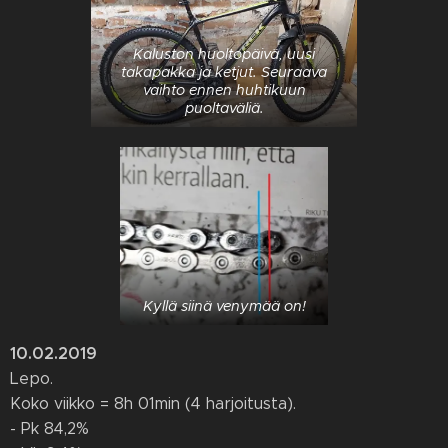
Kaluston huoltopäivä, uusi
takapakka ja ketjut. Seuraava
vaihto ennen huhtikuun
puoltaväliä.
Kyllä siinä venymää on!
10.02.2019
Lepo.
Koko viikko = 8h 01min (4 harjoitusta).
- Pk 84,2%