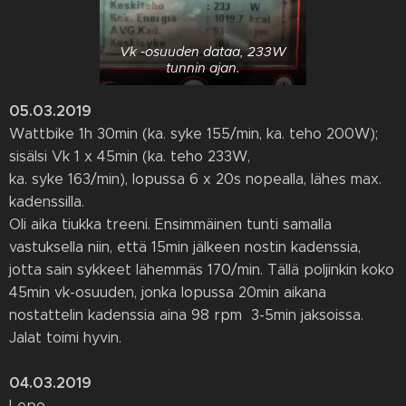
Vk -osuuden dataa, 233W
tunnin ajan.
05.03.2019
Wattbike 1h 30min (ka. syke 155/min, ka. teho 200W);
sisälsi Vk 1 x 45min (ka. teho 233W,
ka. syke 163/min), lopussa 6 x 20s nopealla, lähes max.
kadenssilla.
Oli aika tiukka treeni. Ensimmäinen tunti samalla
vastuksella niin, että 15min jälkeen nostin kadenssia,
jotta sain sykkeet lähemmäs 170/min. Tällä poljinkin koko
45min vk-osuuden, jonka lopussa 20min aikana
nostattelin kadenssia aina 98 rpm 3-5min jaksoissa.
Jalat toimi hyvin.
04.03.2019
Lepo.