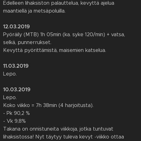
Edelleen lihaksiston palauttelua, kevyttä ajelua
maantiellä ja metsäpoluilla.
12.03.2019
Pyöräily (MTB) 1h 05min (ka. syke 120/min) + vatsa,
selkä, punnerrukset.
Kevyttä pyörittämistä, maisemien katselua.
11.03.2019
Lepo.
10.03.2019
Lepo.
Koko viikko = 7h 38min (4 harjoitusta).
- Pk 90,2 %
- Vk 9,8%
Takana on onnistuneita viikkoja, jotka tuntuvat
lihaksistossa! Nyt täytyy tuleva kevyt -viikko ottaa