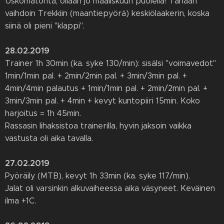
Uskomatonta, ollaan jo maaliskuun puolella! Tänään
vaihdoin Trekkiin (maantiepyörä) keskiölaakerin, koska
siinä oli pieni "klappi".
28.02.2019
Trainer 1h 30min (ka. syke 130/min): sisälsi "voimavedot"
1min/1min pal. + 2min/2min pal. + 3min/3min pal. +
4min/4min palautus + 1min/1min pal. + 2min/2min pal. +
3min/3min pal. + 4min + kevyt kuntopiiri 15min. Koko
harjoitus = 1h 45min.
Rassasin lihaksistoa trainerilla, hyvin jaksoin vaikka
vastusta oli aika tavalla.
27.02.2019
Pyöräily (MTB), kevyt 1h 33min (ka. syke 117/min).
Jalat oli varsinkin alkuvaiheessa aika väsyneet. Keväinen
ilma +1C.