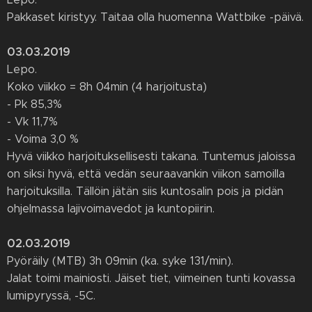
Pakkaset kiristyy. Taitaa olla huomenna Wattbike -päivä.
03.03.2019
Lepo.
Koko viikko = 8h 04min (4 harjoitusta)
- Pk 85,3%
- Vk 11,7%
- Voima 3,0 %
Hyvä viikko harjoituksellisesti takana. Tuntemus jaloissa
on siksi hyvä, että vedän seuraavankin viikon samoilla
harjoituksilla. Tällöin jätän siis kuntosalin pois ja pidän
ohjelmassa lajivoimavedot ja kuntopiirin.
02.03.2019
Pyöräily (MTB) 3h 09min (ka. syke 131/min).
Jalat toimi mainiosti. Jäiset tiet, viimeinen tunti kovassa
lumipyryssä, -5C.