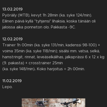
13.02.2019
Pyöräily (MTB), kevyt 1h 28min (ka. syke 124/min).
Eilinen päivä kyllä "tyhjensi" lihaksia, koska tänään oli
jaloissa aika ponneton olo. Pakkasta -9C.
12.02.2019
Trainer 1h 00min (ka. syke 131/min, kadenssi 98-100) +
voima 35min (ka. syke 118/min); sisälsi mm. vatsa, selkä,
hamstringit, rinnat, leveäselkälihas, jalkaprässi 6 x 12 x kg
(9. pakasta) + crosstrainer 25min
.
(ka. syke 148/min)
Koko harjoitus = 2h 00min.
11.02.2019
Lepo.