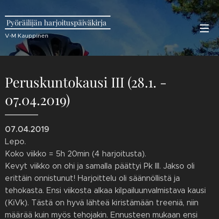
Pyöräilijän harjoituspäiväkirja
V-M Kauppinen
Peruskuntokausi III (28.1. -
07.04.2019)
07.04.2019
Lepo.
Koko viikko = 5h 20min (4 harjoitusta).
Kevyt viikko on ohi ja samalla päättyi Pk III. Jakso oli
erittäin onnistunut! Harjoittelu oli säännöllistä ja
tehokasta. Ensi viikosta alkaa kilpailuunvalmistava kausi
(KiVk). Tästä on hyvä lähteä kiristämään treeniä, niin
määrää kuin myös tehojakin. Ennusteen mukaan ensi