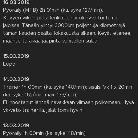
16.03.2019
Pyöräily (MTB) 2h 01min (ka. syke 127/min).
Kevyen viikon pitkä lenkki tehty, oli hyvä tuntuma
jaloissa. Tänään ylittyi 3000km poljettuja kilometrejä
tämän kauden osalta, lokakuusta alkaen. Kevät etenee,
maanteiltä alkaa jääpinta vähitellen sulaa.
15.03.2019
Lepo.
14.03.2019
Trainer 1h 00min (ka. syke 140/min); sisälsi Vk 1 x 20min
(ka. syke 162/min, max. 173/min).
Ei innostanut lähteä navakkaan viimaan polkemaan. Hyvä
vk-veto trainerilla, jalat toimi hyvin!
13.03.2019
Pyöräily 1h 00min (ka. syke 118/min).