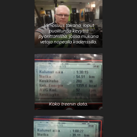
Vk -osuus takana, loput
puolituntia kevyttä
pyörittämistä, jossa mukana
vetoja nopealla kadenssilla.
Koko treenin data.