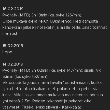
16.02.2019
Pyöräily (MTB) 3h 18min (ka. syke 126/min).
Olipa mukava ajella reilun 60km lenkki. Heti aamusta
kahdeksan jälkeen nollakeliin ja jäisille teille. Jalat toimivat
mainiosti!
15.02.2019
Lepo.
14.02.2019
Pyöräily (MTB) 2h 02min (ka. syke 147/min); sisälsi Vk
53min (ka. syke 162/min).
Vk-osuudella jouduin aika tavalla "puristamaan", koska
ajoin tietä, jolla oli aikamoiset polanteet ja pehmeää
lunta. Mäet toivat oman mukavan mausteensa, nousua
yhteensä 215m. Reiden takaosat ja pakarat aika
väsyneet. Tiukka lenkki (Iisvesi - Kärkkäälä)!