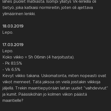
lähes puolet matkasta. Isompi yllätys Vk-lenkillä oli
tietyö, joka katkaisi normireitin, joten oli ajettava
ylimäärinen lenkki.
18.03.2019
Lepo.
17.03.2019
Lepo.
Koko viikko = 5h 06min (4 harjoitusta).
- Pk 83,5%
- Vk 6,5%
Kevyt viikko takana. Uskomatonta, miten nopeasti ovat
viikot menneet. Tätä jaksoa on vielä joistakin viikkoja
jäljellä. Trekin maantiepyörään laitan uudet "vaihdevivut"
ja kumit. Pääsisiköhän jo kolmen viikon päästä
maantielle?