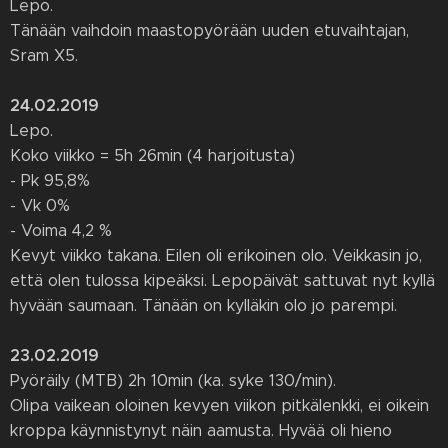
Lepo.
Tänään vaihdoin maastopyörään uuden etuvaihtajan,
Sram X5.
24.02.2019
Lepo.
Koko viikko = 5h 26min (4 harjoitusta)
- Pk 95,8%
- Vk 0%
- Voima 4,2 %
Kevyt viikko takana. Eilen oli erikoinen olo. Veikkasin jo,
että olen tulossa kipeäksi. Lepopäivät sattuvat nyt kyllä
hyvään saumaan. Tänään on kylläkin olo jo parempi.
23.02.2019
Pyöräily (MTB) 2h 10min (ka. syke 130/min).
Olipa vaikean oloinen kevyen viikon pitkälenkki, ei oikein
kroppa käynnistynyt näin aamusta. Hyvää oli hieno