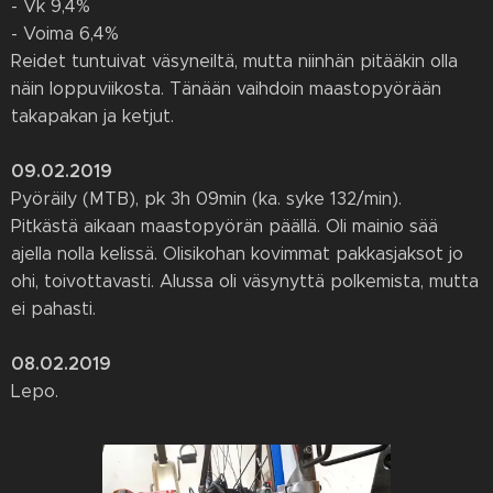
- Vk 9,4%
- Voima 6,4%
Reidet tuntuivat väsyneiltä, mutta niinhän pitääkin olla
näin loppuviikosta. Tänään vaihdoin maastopyörään
takapakan ja ketjut.
09.02.2019
Pyöräily (MTB), pk 3h 09min (ka. syke 132/min).
Pitkästä aikaan maastopyörän päällä. Oli mainio sää
ajella nolla kelissä. Olisikohan kovimmat pakkasjaksot jo
ohi, toivottavasti. Alussa oli väsynyttä polkemista, mutta
ei pahasti.
08.02.2019
Lepo.