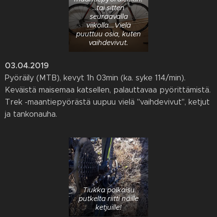
..tai sitten
seuraavalla
viikolla...Vielä
puuttuu osia, kuten
vaihdevivut.
03.04.2019
Pyöräily (MTB), kevyt 1h 03min (ka. syke 114/min).
Keväistä maisemaa katsellen, palauttavaa pyörittämistä.
Trek -maantiepyörästä uupuu vielä "vaihdevivut", ketjut
ja tankonauha.
Tiukka polkaisu
putkelta riitti näille
ketjuille!