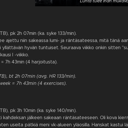
Lunta tulee ihan mukavas
TB), pk 2h 07min (ka. syke 133/min).
ee ajettu niin sakeassa lumi- ja räntäsateessa, mitä tänä aam
oli yllättävän hyvän tuntuiset. Seuraava viikko onkin sitten "
ausi I -viikko.
 = 7h 43min (4 harjoitusta).
TB), bt 2h 07min (avg. HR 133/min).
week = 7h 43min (4 exercises).
TB), pk 3h 10min (ka. syke 140/min).
i kahdeksan jälkeen sakeaan räntäsateeseen. Oli kova kierr
ten useita pätkiä meni vk-alueen yläosilla. Hanskat kastui lä