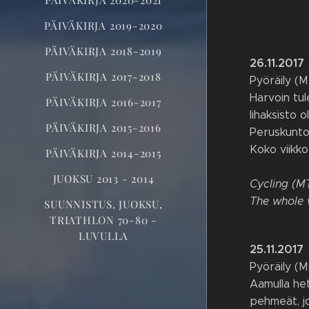
PÄIVÄKIRJA 2019-2020
PÄIVÄKIRJA 2018-2019
26.11.2017
PÄIVÄKIRJA 2017-2018
Pyöräily (M
Harvoin tul
PÄIVÄKIRJA 2016-2017
lihaksisto 
PÄIVÄKIRJA 2015-2016
Peruskuntok
Koko viikko
PÄIVÄKIRJA 2014-2015
JUOKSU 2013 - 2014
Cycling (M
The whole 
SUUNNISTUS, JUOKSU,
TRIATHLON 70-80 -
LUVULLA
25.11.2017
Pyöräily (M
Aamulla het
pehmeät, jo