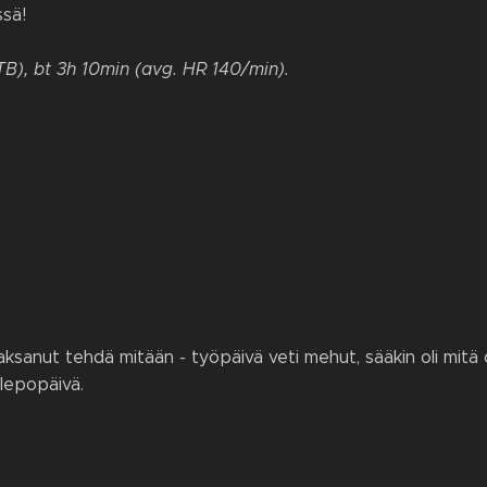
ssä!
TB), bt 3h 10min (avg. HR 140/min).
aksanut tehdä mitään - työpäivä veti mehut, sääkin oli mitä ol
lepopäivä.