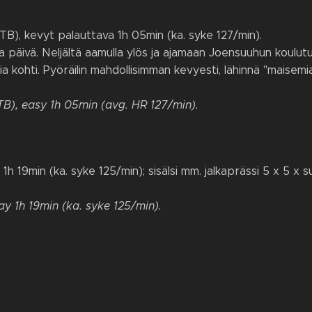
TB), kevyt palauttava 1h 05min (ka. syke 127/min).
va päivä. Neljältä aamulla ylös ja ajamaan Joensuuhun koulutu
tia kohti. Pyöräilin mahdollisimman kevyesti, lähinnä "maisemia
TB), easy 1h 05min (avg. HR 127/min).
1h 19min (ka. syke 125/min); sisälsi mm. jalkaprässi 5 x 5 x 
y 1h 19min (ka. syke 125/min).