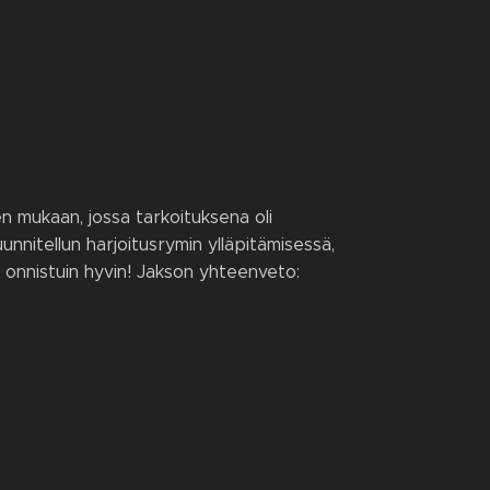
n mukaan, jossa tarkoituksena oli
nnitellun harjoitusrymin ylläpitämisessä,
ä onnistuin hyvin! Jakson yhteenveto: