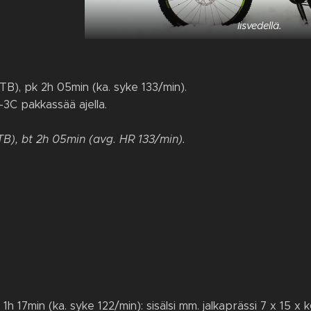
Iisvedellä.
TB), pk 2h 05min (ka. syke 133/min).
-3C pakkassää ajella.
TB), bt 2h 05min (avg. HR 133/min).
1h 17min (ka. syke 122/min): sisälsi mm. jalkaprässi 7 x 15 x 