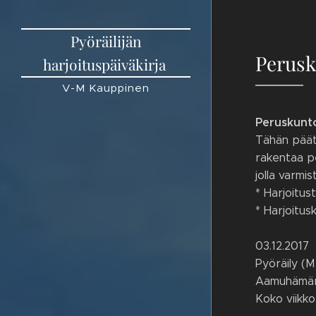
Pyöräilijän
Perusk
harjoituspäiväkirja
V-M Kauppinen
Peruskunto
Tähän päätt
rakentaa pe
jolla varmi
* Harjoitus
* Harjoitus
03.12.2017
Pyöräily (M
Aamuhämärä
Koko viikko