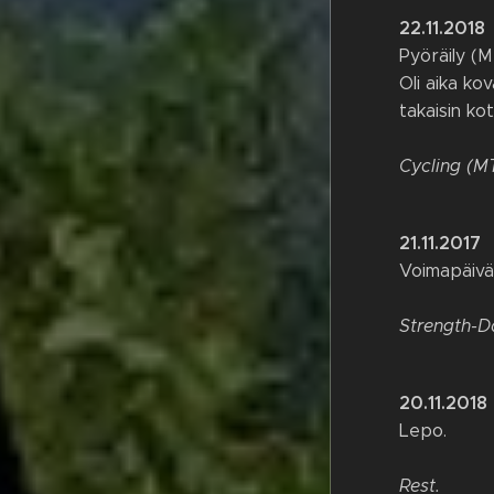
22.11.2018
Pyöräily (M
Oli aika ko
takaisin ko
Cycling (M
21.11.2017
Voimapäivä 
Strength-Da
20.11.2018
Lepo.
Rest.