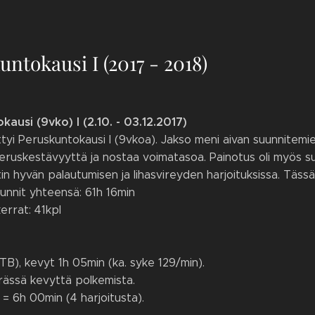
untokausi I (2017 - 2018)
kausi (9vko) I (2.10. - 03.12.2017)
yi Peruskuntokausi I (9vkoa). Jakso meni aivan suunnitemie
ruskestävyyttä ja nostaa voimatasoa. Painotus oli myös suu
stin hyvän palautumisen ja lihasvireyden harjoituksissa. Täss
tunnit yhteensä: 61h 16min
kerrat: 41kpl
TB), kevyt 1h 05min (ka. syke 129/min).
ssä kevyttä polkemista.
 = 6h 00min (4 harjoitusta).