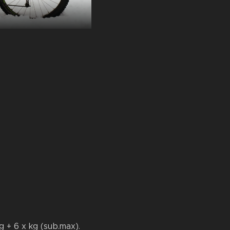
kg + 6 x kg (sub.max).