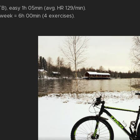
B), easy 1h 05min (avg. HR 129/min).
week = 6h 00min (4 exercises).