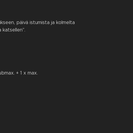
kseen, päivä istumista ja kolmelta
 katsellen".
submax. + 1 x max.