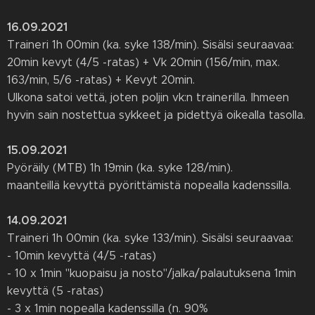
16.09.2021
Traineri 1h 00min (ka. syke 138/min). Sisälsi seuraavaa:
20min kevyt (4/5 -ratas) + Vk 20min (156/min, max.
163/min, 5/6 -ratas) + Kevyt 20min.
Ulkona satoi vettä, joten poljin vk:n trainerilla. Ihmeen
hyvin sain nostettua sykkeet ja pidettyä oikealla tasolla.
15.09.2021
Pyöräily (MTB) 1h 19min (ka. syke 128/min).
maanteillä kevyttä pyörittämistä nopealla kadenssilla.
14.09.2021
Traineri 1h 00min (ka. syke 133/min). Sisälsi seuraavaa:
- 10min kevyttä (4/5 -ratas)
- 10 x 1min "kuopaisu ja nosto"/jalka/palautuksena 1min
kevyttä (5 -ratas)
- 3 x 1min nopealla kadenssilla (n. 90%