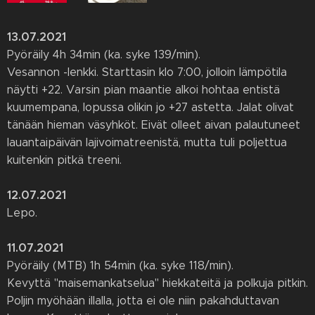
13.07.2021
Pyöräily 4h 34min (ka. syke 139/min).
Vesannon -lenkki. Starttasin klo 7:00, jolloin lämpötila
näytti +22. Varsin pian maantie alkoi hohtaa entistä
kuumempana, lopussa olikin jo +27 astetta. Jalat olivat
tänään hieman väsyhköt. Eivät olleet aivan palautuneet
lauantaipäivän lajivoimatreenistä, mutta tuli poljettua
kuitenkin pitkä treeni.
12.07.2021
Lepo.
11.07.2021
Pyöräily (MTB) 1h 54min (ka. syke 118/min).
Kevyttä "maisemankatselua" hiekkateitä ja polkuja pitkin.
Poljin myöhään illalla, jotta ei ole niin pakahduttavan