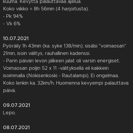
kuuma. Kevyttä palauttavaa ajelua.
Koko viikko = 8h 56min (4 harjoitusta).
- Pk 94%
- Vk 6%
10.07.2021
Pyöräily 1h 43min (ka. syke 138/min); sisälsi "voimaosan"
21min, isoin välitys, rauhallinen kadenssi.
- Parin päivän levon jälkeen jalat oli varsin energiset.
Voimaosan poljin 52 x 11 -välityksellä eli kaikkein
isoimmalla (Nokisenkoski - Rautalampi). Ei ongelmaa.
Koko lenkin ka. 32km/h. Huomenna kevyempi palauttava
päivä.
09.07.2021
Lepo.
08.07.2021