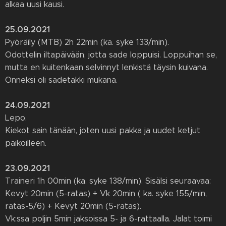
alkaa uusi kausi.
25.09.2021
Pyöräily (MTB) 2h 22min (ka. syke 133/min).
Odottelin iltapäivään, jotta sade loppuisi. Loppuihan se,
mutta en kuitenkaan selvinnyt lenkistä täysin kuivana.
Onneksi oli sadetakki mukana.
24.09.2021
Lepo.
Kiekot sain tänään, joten uusi pakka ja uudet ketjut
paikoilleen.
23.09.2021
Traineri 1h 00min (ka. syke 138/min). Sisälsi seuraavaa:
Kevyt 20min (5-ratas) + Vk 20min ( ka. syke 155/min,
ratas-5/6) + Kevyt 20min (5-ratas).
Vk:ssa poljin 5min jaksoissa 5- ja 6-rattaalla. Jalat toimi