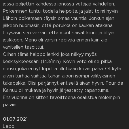
jossa poljettiin kahdessa jonossa vetäjää vaihdellen.
Polkeminen tuntui todella helpolta, ja jalat toimi hyvin.
Lähdin polkemaan täysin omaa vauhtia. Jonkun ajan
jälkeen huomasin, että porukka on kaukan atakana.
Löysäsin sen verran, että muut saivat kiinni, ja liityin
joukkoon. Meno oli varsin repivää ennen kuin ajo
vähitellen tasoittui.
Olihan tämä helppo lenkki, joka näkyy myös
keskisykkeessäni (143/min). Kovin veto oli se pitkä
nousu, joka ei nyt lopulta ollutkaan kovin paha. Oli kyllä
aivan turhaa vaihtaa tähän ajoon isompi välityksinen
takapakka. Olisi pärjännyt entisellä aivan hyvin. Tour de
Kainuu oli mukava ja hyvin järjestetty tapahtuma.
Ensivuonna on sitten tavoitteena osallistua molempiin
päiviin.
01.07.2021
Lepo.