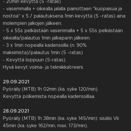
- 20min kevyttä (5 -ratas)
- vasemmalla + oikealla jalalla painottaen "kuopaisua ja
nostoa" x 5 / palautuksena 1min kevyttä (5 -ratas) aina
molempien jalkojen jälkeen.
- 5 x 55s pelkästään vasemmalla + 5 x 55s pelkästään
oikealla/palautus 1min jalkaparin jälkeen.
- 3 x 1min nopealla kadenssilla (n. 90%
maksimista)/palautus 1min (5 -ratas)
- Kevyttä loppuun (5-ratas).
Hyvä kevyt voima- ja tekniikkatreeni.
29.09.2021
Pyöräily (MTB) 1h 02min (ka. syke 120/min).
Kevyttä polkemista nopealla kadenssillaa.
28.09.2021
Pyöräily (MTB) 1h 38min (ka. syke 145/min): sisälsi Vk
45min (ka. syke 162/min, max. 173/min).