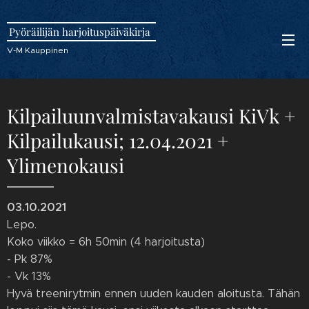
Pyöräilijän harjoituspäiväkirja
V-M Kauppinen
Kilpailuunvalmistavakausi KiVk +
Kilpailukausi; 12.04.2021 +
Ylimenokausi
03.10.2021
Lepo.
Koko viikko = 6h 50min (4 harjoitusta)
- Pk 87%
- Vk 13%
Hyvä treenirytmin ennen uuden kauden aloitusta. Tähän