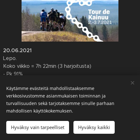
20.06.2021
Lepo.
Koko viikko = 7h 22min (3 harjoitusta)
- Pk 91%
- Vk 9%
Käytämme evästeitä mahdollistaaksemme
Lahden tapahtuma "Tour Lakeland" 23.-24.7
verkkosivustomme asianmukaisen toiminnan ja
osallistuminen täytyy perua, sinne ei ole nyt mahdollista
turvallisuuden sekä tarjotaksemme sinulle parhaan
lähteä. Sitä vastoin laitoin ilmoittautumisen "Tour De
mahdollisen käyttökokemuksen.
Kainuu" -tapahtumaa, jossa on suunnitelmissa ajaa
perjantaina 2.7 "Tour de Nuas";
Hyväksy vain tarpeelliset
Hyväksy kaikki
https://www.tourdekainuu.fi/