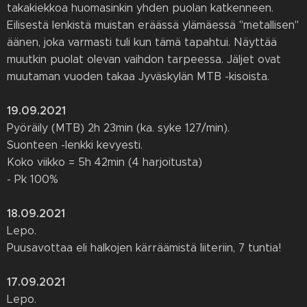
takakiekkoa huomasinkin yhden puolan katkenneen.
Eilisestä lenkistä muistan eräässä ylämäessä "metallisen"
äänen, joka varmasti tuli kun tämä tapahtui. Näyttää
muutkin puolat olevan vaihdon tarpeessa. Jäljet ovat
muutaman vuoden takaa Jyväskylän MTB -kisoista.
19.09.2021
Pyöräily (MTB) 2h 23min (ka. syke 127/min).
Suonteen -lenkki kevyesti.
Koko viikko = 5h 42min (4 harjoitusta)
- Pk 100%
18.09.2021
Lepo.
Puusavottaa eli halkojen kärräämistä liiteriin, 7 tuntia!
17.09.2021
Lepo.