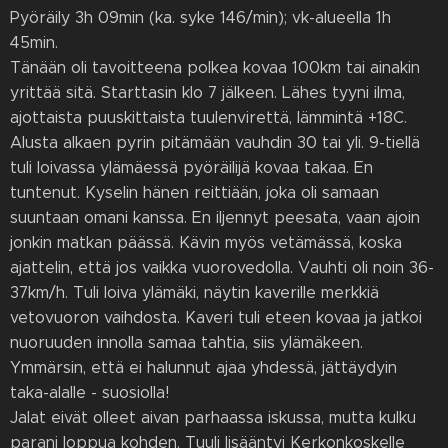
Pyöräily 3h 09min (ka. syke 146/min); vk-alueella 1h
45min.
Tänään oli tavoitteena polkea kovaa 100km tai ainakin
yrittää sitä. Starttasin klo 7 jälkeen. Lähes tyyni ilma,
ajottaista puuskittaista tuulenvirettä, lämmintä +18C.
Alusta alkaen pyrin pitämään vauhdin 30 tai yli. 9-tiellä
tuli loivassa ylämäessä pyöräilijä kovaa takaa. En
tuntenut. Kyselin hänen reittiään, joka oli samaan
suuntaan omani kanssa. En iljennyt peesata, vaan ajoin
jonkin matkan päässä. Kävin myös vetämässä, koska
ajattelin, että jos vaikka vuorovedolla. Vauhti oli noin 36-
37km/h. Tuli loiva ylämäki, näytin kaverille merkkiä
vetovuoron vaihdosta. Kaveri tuli eteen kovaa ja jatkoi
nuoruuden innolla samaa tahtia, siis ylämäkeen.
Ymmärsin, että ei halunnut ajaa yhdessä, jättäydyin
taka-alalle - suosiolla!
Jalat eivät olleet aivan parhaassa iskussa, mutta kulku
parani loppua kohden. Tuuli lisääntyi Kerkonkoskelle