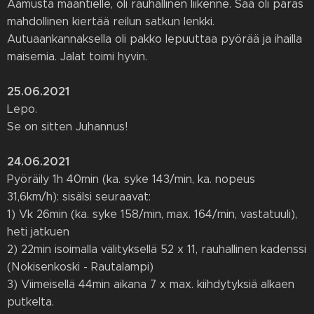
Aamusta maantielle, oli rauhallinen liikenne. Sää oli paras
mahdollinen kiertää reilun satkun lenkki.
Autuaankannaksella oli pakko lepuuttaa pyörää ja ihailla
maisemia. Jalat toimi hyvin.
25.06.2021
Lepo.
Se on sitten Juhannus!
24.06.2021
Pyöräily 1h 40min (ka. syke 143/min, ka. nopeus
31,6km/h): sisälsi seuraavat:
1) Vk 26min (ka. syke 158/min, max. 164/min, vastatuuli),
heti jatkuen
2) 22min isoimalla välityksellä 52 x 11, rauhallinen kadenssi
(Nokisenkoski - Rautalampi)
3) Viimeisellä 44min aikana 7 x max. kiihdytyksiä alkaen
putkelta.