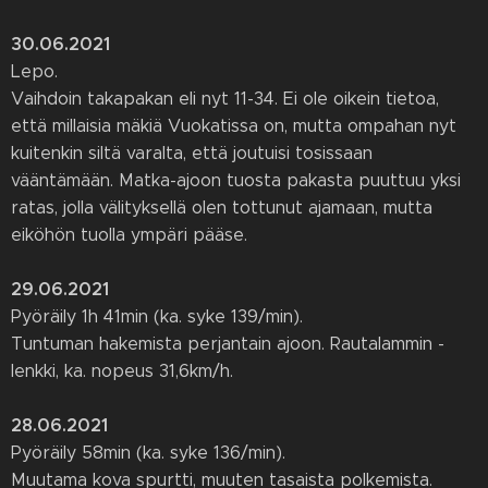
30.06.2021
Lepo.
Vaihdoin takapakan eli nyt 11-34. Ei ole oikein tietoa,
että millaisia mäkiä Vuokatissa on, mutta ompahan nyt
kuitenkin siltä varalta, että joutuisi tosissaan
vääntämään. Matka-ajoon tuosta pakasta puuttuu yksi
ratas, jolla välityksellä olen tottunut ajamaan, mutta
eiköhön tuolla ympäri pääse.
29.06.2021
Pyöräily 1h 41min (ka. syke 139/min).
Tuntuman hakemista perjantain ajoon. Rautalammin -
lenkki, ka. nopeus 31,6km/h.
28.06.2021
Pyöräily 58min (ka. syke 136/min).
Muutama kova spurtti, muuten tasaista polkemista.