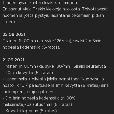
ihmeen hyvin, kunhan lihaksisto lämpeni.
En saanut vielä Trekin kiekkoja huollosta. Toivottavasti
huomenna, jotta pystyisi lauantaina tekemään pitkän
treenin.
22.09.2021
Traineri 1h 00min (ka. syke 126/min), sisälsi 2 x 5min
nopealla kadenssilla (5-ratas).
21.09.2021
Traineri 1h 00min (ka. syke 130/min). Sisälsi seuraavaa:
- 20min kevyttä (5 -ratas)
- vasemmalla + oikealla jalalla painottaen "kuopaisu ja
nosto" x 10 / palautuksena 1min kevyttä (5 -ratas) aina
molempien jalkojen jälkeen.
- 3 x 1min nopealla kadenssilla (n. 90%
maksimista)/palautus 1min (5 -ratas)
- Kevyttä loppuun (5-ratas)