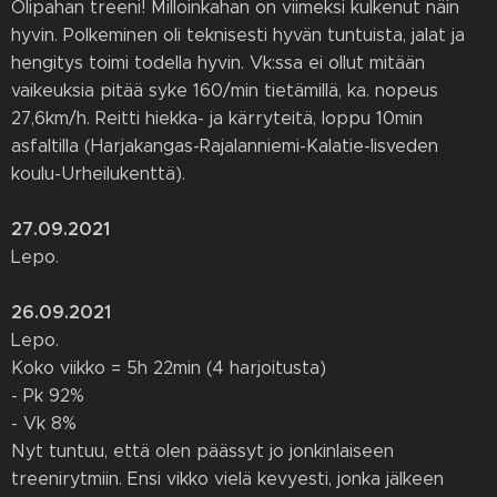
Olipahan treeni! Milloinkahan on viimeksi kulkenut näin
hyvin. Polkeminen oli teknisesti hyvän tuntuista, jalat ja
hengitys toimi todella hyvin. Vk:ssa ei ollut mitään
vaikeuksia pitää syke 160/min tietämillä, ka. nopeus
27,6km/h. Reitti hiekka- ja kärryteitä, loppu 10min
asfaltilla (Harjakangas-Rajalanniemi-Kalatie-Iisveden
koulu-Urheilukenttä).
27.09.2021
Lepo.
26.09.2021
Lepo.
Koko viikko = 5h 22min (4 harjoitusta)
- Pk 92%
- Vk 8%
Nyt tuntuu, että olen päässyt jo jonkinlaiseen
treenirytmiin. Ensi vikko vielä kevyesti, jonka jälkeen