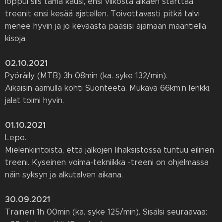
loppui siis tämä kausi, ensi viikosta alkaen starttaa
treenit ensi kesää ajatellen. Toivottavasti pitkä talvi
menee hyvin ja jo keväästä pääsisi ajamaan maantiellä
kisoja.
02.10.2021
Pyöräily (MTB) 3h 08min (ka. syke 132/min).
Aikaisin aamulla kohti Suonteeta. Mukava 66km:n lenkki,
jalat toimi hyvin.
01.10.2021
Lepo.
Mielenkiintoista, että jalkojen lihaksistossa tuntuu eilinen
treeni. Kyseinen voima-tekniikka -treeni on ohjelmassa
näin syksyn ja alkutalven aikana.
30.09.2021
Traineri 1h 00min (ka. syke 125/min). Sisälsi seuraavaa: